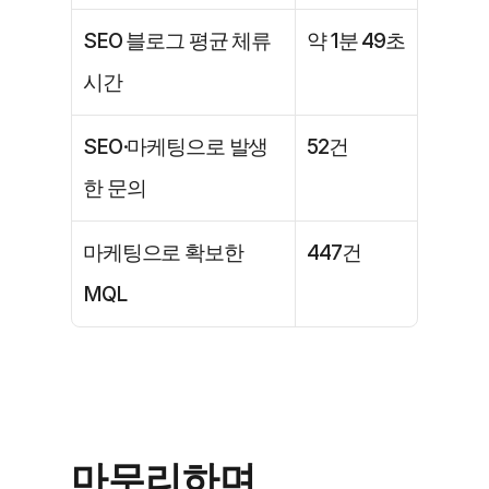
﻿SEO 블로그 평균 체류
﻿약 1분 49초
시간
﻿SEO·마케팅으로 발생
﻿52건
한 문의
﻿마케팅으로 확보한 
﻿447건
MQL
마무리하며