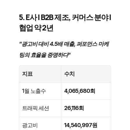
5. E사 | B2B 제조, 커머스 분야 | 
협업 약 2년
"광고비 대비 4.5배 매출, 퍼포먼스 마케
팅의 효율을 증명하다"
지표
수치
1월 노출수
4,065,680회
트래픽 세션
26,116회
광고비
14,540,997원