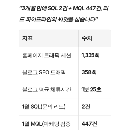
"3개월 만에 SQL 2건 + MQL 447건, 리
드 파이프라인의 씨앗을 심습니다"
지표
수치
홈페이지 트래픽 세션
1,335회
블로그 SEO 트래픽
358회
블로그 평균 체류시간
1분 25초
1월 SQL(문의 리드)
2건
1월 MQL(마케팅 검증 
447건